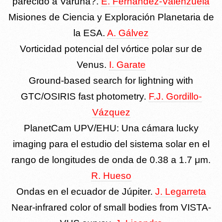
parecido a Varuna?.
E. Fernández-Valenzuela
Misiones de Ciencia y Exploración Planetaria de
la ESA.
A. Gálvez
Vorticidad potencial del vórtice polar sur de
Venus.
I. Garate
Ground-based search for lightning with
GTC/OSIRIS fast photometry.
F.J. Gordillo-
Vázquez
PlanetCam UPV/EHU: Una cámara lucky
imaging para el estudio del sistema solar en el
rango de longitudes de onda de 0.38 a 1.7 μm.
R. Hueso
Ondas en el ecuador de Júpiter.
J. Legarreta
Near-infrared color of small bodies from VISTA-