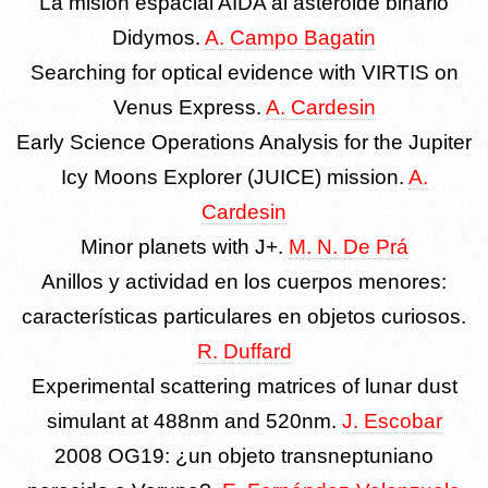
La misión espacial AIDA al asteroide binario
Didymos.
A. Campo Bagatin
Searching for optical evidence with VIRTIS on
Venus Express.
A. Cardesin
Early Science Operations Analysis for the Jupiter
Icy Moons Explorer (JUICE) mission.
A.
Cardesin
Minor planets with J+.
M. N. De Prá
Anillos y actividad en los cuerpos menores:
características particulares en objetos curiosos.
R. Duffard
Experimental scattering matrices of lunar dust
simulant at 488nm and 520nm.
J. Escobar
2008 OG19: ¿un objeto transneptuniano